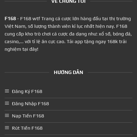
VỀ CHÚNG TÔI
F168
- F168 wtf Trang cá cược lớn hàng đầu tại thị trường
Việt Nam, số lượng thành viên kỉ lục nhất hiện nay. F168
cung cấp kho trò chơi cá cược đa dạng như: xổ số, bóng đá,
casino,... với tỉ lệ ăn cực cao. Tải app tặng ngay 168k trải
nghiệm tại đây!
HƯỚNG DẪN
Đăng Ký F168
Đăng Nhập F168
Nạp Tiền F168
Rút Tiền F168