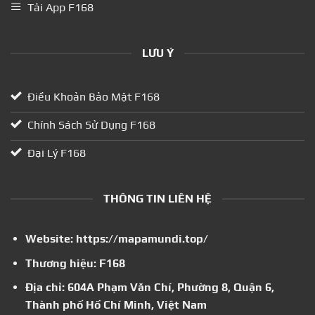
Tải App F168
LƯU Ý
Điều Khoản Bảo Mật F168
Chính Sách Sử Dụng F168
Đại Lý F168
THÔNG TIN LIÊN HỆ
Website:
https://mapamundi.top/
Thương hiệu: F168
Địa chỉ:
604A Phạm Văn Chí, Phường 8, Quận 6,
Thành phố Hồ Chí Minh, Việt Nam