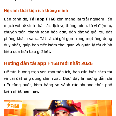
Hệ sinh thái tiện ích thông minh
Bên cạnh đó,
Tải app F168
còn mang lại trải nghiệm liền
mạch với hệ sinh thái các dịch vụ thông minh: từ ví điện tử,
chuyển tiền, thanh toán hóa đơn, đến đặt vé giải trí, đặt
phòng khách sạn… Tất cả chỉ gói gọn trong một ứng dụng
duy nhất, giúp bạn tiết kiệm thời gian và quản lý tài chính
hiệu quả hơn bao giờ hết.
Hướng dẫn tải app F168 mới nhất 2026
Để tận hưởng trọn vẹn mọi tiện ích, bạn cần biết cách tải
và cài đặt ứng dụng chính xác. Dưới đây là hướng dẫn chi
tiết từng bước, kèm bảng so sánh các phương thức phổ
biến nhất hiện nay.