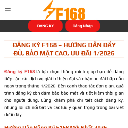
Bỏ
qua
nội
dung
ĐĂNG KÝ
Đăng Nhập
ĐĂNG KÝ F168 – HƯỚNG DẪN ĐẦY
ĐỦ, BẢO MẬT CAO, ƯU ĐÃI 1/2026
Đăng ký F168
là lựa chọn thông minh giúp bạn dễ dàng
tiếp cận các dịch vụ giải trí hiện đại và nhận ưu đãi hấp dẫn
ngay trong tháng 1/2026. Bên cạnh thao tác đơn giản, quá
trình đăng ký còn đảm bảo bảo mật và tiết kiệm thời gian
cho người dùng. Cùng khám phá chi tiết cách đăng ký,
những lợi ích nổi bật và các lưu ý quan trọng trong bài viết
dưới đây.
Hướng Dẫn Đăng Ký F168 Mới Nhất 2026