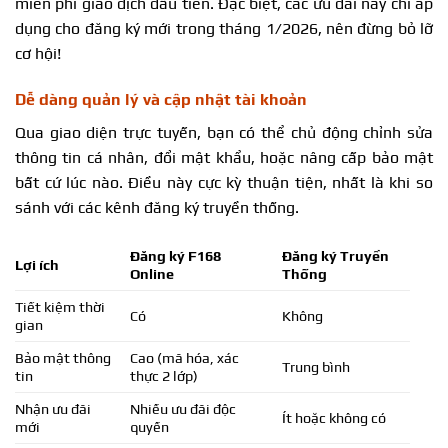
miễn phí giao dịch đầu tiên. Đặc biệt, các ưu đãi này chỉ áp
dụng cho đăng ký mới trong tháng 1/2026, nên đừng bỏ lỡ
cơ hội!
Dễ dàng quản lý và cập nhật tài khoản
Qua giao diện trực tuyến, bạn có thể chủ động chỉnh sửa
thông tin cá nhân, đổi mật khẩu, hoặc nâng cấp bảo mật
bất cứ lúc nào. Điều này cực kỳ thuận tiện, nhất là khi so
sánh với các kênh đăng ký truyền thống.
Đăng ký F168
Đăng ký Truyền
Lợi ích
Online
Thống
Tiết kiệm thời
Có
Không
gian
Bảo mật thông
Cao (mã hóa, xác
Trung bình
tin
thực 2 lớp)
Nhận ưu đãi
Nhiều ưu đãi độc
Ít hoặc không có
mới
quyền