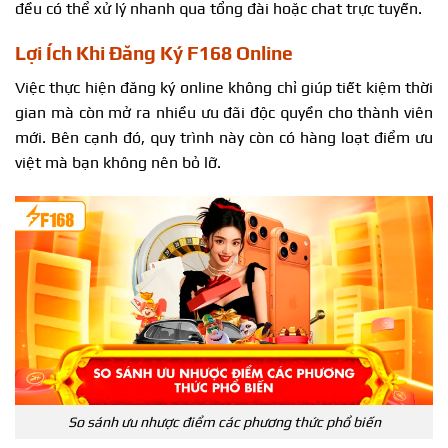
đều có thể xử lý nhanh qua tổng đài hoặc chat trực tuyến.
Lợi Ích Khi Đăng Ký F168 Online
Việc thực hiện đăng ký online không chỉ giúp tiết kiệm thời
gian mà còn mở ra nhiều ưu đãi độc quyền cho thành viên
mới. Bên cạnh đó, quy trình này còn có hàng loạt điểm ưu
việt mà bạn không nên bỏ lỡ.
So sánh ưu nhược điểm các phương thức phổ biến