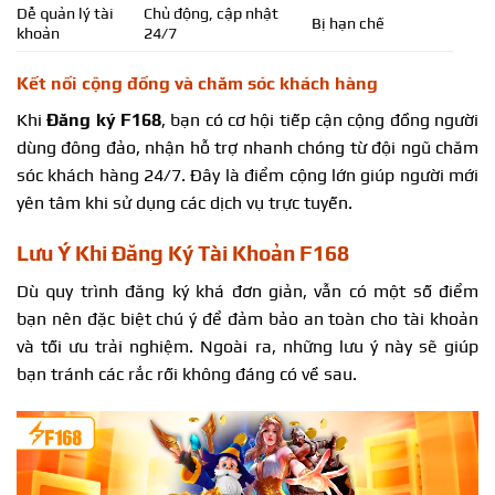
Dễ quản lý tài
Chủ động, cập nhật
Bị hạn chế
khoản
24/7
Kết nối cộng đồng và chăm sóc khách hàng
Khi
Đăng ký F168
, bạn có cơ hội tiếp cận cộng đồng người
dùng đông đảo, nhận hỗ trợ nhanh chóng từ đội ngũ chăm
sóc khách hàng 24/7. Đây là điểm cộng lớn giúp người mới
yên tâm khi sử dụng các dịch vụ trực tuyến.
Lưu Ý Khi Đăng Ký Tài Khoản F168
Dù quy trình đăng ký khá đơn giản, vẫn có một số điểm
bạn nên đặc biệt chú ý để đảm bảo an toàn cho tài khoản
và tối ưu trải nghiệm. Ngoài ra, những lưu ý này sẽ giúp
bạn tránh các rắc rối không đáng có về sau.