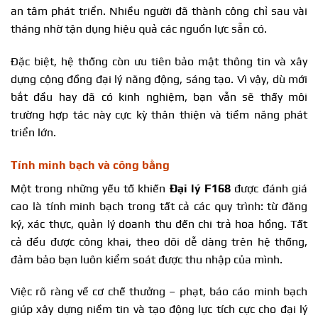
an tâm phát triển. Nhiều người đã thành công chỉ sau vài
tháng nhờ tận dụng hiệu quả các nguồn lực sẵn có.
Đặc biệt, hệ thống còn ưu tiên bảo mật thông tin và xây
dựng cộng đồng đại lý năng động, sáng tạo. Vì vậy, dù mới
bắt đầu hay đã có kinh nghiệm, bạn vẫn sẽ thấy môi
trường hợp tác này cực kỳ thân thiện và tiềm năng phát
triển lớn.
Tính minh bạch và công bằng
Một trong những yếu tố khiến
Đại lý F168
được đánh giá
cao là tính minh bạch trong tất cả các quy trình: từ đăng
ký, xác thực, quản lý doanh thu đến chi trả hoa hồng. Tất
cả đều được công khai, theo dõi dễ dàng trên hệ thống,
đảm bảo bạn luôn kiểm soát được thu nhập của mình.
Việc rõ ràng về cơ chế thưởng – phạt, báo cáo minh bạch
giúp xây dựng niềm tin và tạo động lực tích cực cho đại lý