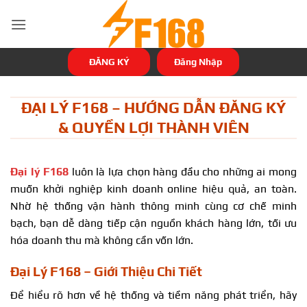
Bỏ
qua
nội
dung
ĐĂNG KÝ
Đăng Nhập
ĐẠI LÝ F168 – HƯỚNG DẪN ĐĂNG KÝ
& QUYỀN LỢI THÀNH VIÊN
Đại lý F168
luôn là lựa chọn hàng đầu cho những ai mong
muốn khởi nghiệp kinh doanh online hiệu quả, an toàn.
Nhờ hệ thống vận hành thông minh cùng cơ chế minh
bạch, bạn dễ dàng tiếp cận nguồn khách hàng lớn, tối ưu
hóa doanh thu mà không cần vốn lớn.
Đại Lý F168 – Giới Thiệu Chi Tiết
Để hiểu rõ hơn về hệ thống và tiềm năng phát triển, hãy