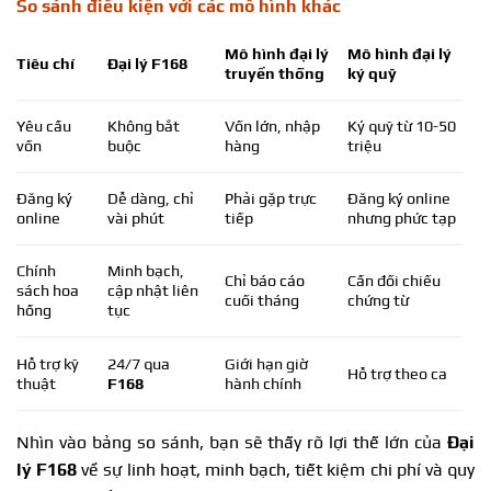
So sánh điều kiện với các mô hình khác
Mô hình đại lý
Mô hình đại lý
Tiêu chí
Đại lý F168
truyền thống
ký quỹ
Yêu cầu
Không bắt
Vốn lớn, nhập
Ký quỹ từ 10-50
vốn
buộc
hàng
triệu
Đăng ký
Dễ dàng, chỉ
Phải gặp trực
Đăng ký online
online
vài phút
tiếp
nhưng phức tạp
Chính
Minh bạch,
Chỉ báo cáo
Cần đối chiếu
sách hoa
cập nhật liên
cuối tháng
chứng từ
hồng
tục
Hỗ trợ kỹ
24/7 qua
Giới hạn giờ
Hỗ trợ theo ca
thuật
F168
hành chính
Nhìn vào bảng so sánh, bạn sẽ thấy rõ lợi thế lớn của
Đại
lý F168
về sự linh hoạt, minh bạch, tiết kiệm chi phí và quy