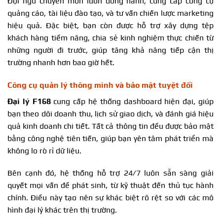
Đội ngũ chuyên môn luôn đồng hành, cung cấp công cụ
quảng cáo, tài liệu đào tạo, và tư vấn chiến lược marketing
hiệu quả. Đặc biệt, bạn còn được hỗ trợ xây dựng tệp
khách hàng tiềm năng, chia sẻ kinh nghiệm thực chiến từ
những người đi trước, giúp tăng khả năng tiếp cận thị
trường nhanh hơn bao giờ hết.
Công cụ quản lý thông minh và bảo mật tuyệt đối
Đại lý F168
cung cấp hệ thống dashboard hiện đại, giúp
bạn theo dõi doanh thu, lịch sử giao dịch, và đánh giá hiệu
quả kinh doanh chi tiết. Tất cả thông tin đều được bảo mật
bằng công nghệ tiên tiến, giúp bạn yên tâm phát triển mà
không lo rò rỉ dữ liệu.
Bên cạnh đó, hệ thống hỗ trợ 24/7 luôn sẵn sàng giải
quyết mọi vấn đề phát sinh, từ kỹ thuật đến thủ tục hành
chính. Điều này tạo nên sự khác biệt rõ rệt so với các mô
hình đại lý khác trên thị trường.