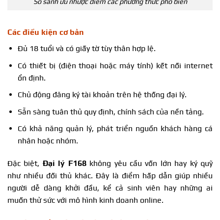
So sánh ưu nhược điểm các phương thức phổ biến
Các điều kiện cơ bản
Đủ 18 tuổi và có giấy tờ tùy thân hợp lệ.
Có thiết bị (điện thoại hoặc máy tính) kết nối internet
ổn định.
Chủ động đăng ký tài khoản trên hệ thống đại lý.
Sẵn sàng tuân thủ quy định, chính sách của nền tảng.
Có khả năng quản lý, phát triển nguồn khách hàng cá
nhân hoặc nhóm.
Đặc biệt,
Đại lý F168
không yêu cầu vốn lớn hay ký quỹ
như nhiều đối thủ khác. Đây là điểm hấp dẫn giúp nhiều
người dễ dàng khởi đầu, kể cả sinh viên hay những ai
muốn thử sức với mô hình kinh doanh online.