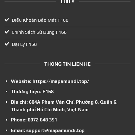
LƯU Ý
Điều Khoản Bảo Mật F168
Chính Sách Sử Dụng F168
Đại Lý F168
THÔNG TIN LIÊN HỆ
Website:
https://mapamundi.top/
Thương hiệu: F168
Địa chỉ:
604A Phạm Văn Chí, Phường 8, Quận 6,
Thành phố Hồ Chí Minh, Việt Nam
Phone:
0972 648 351
Email:
support@mapamundi.top