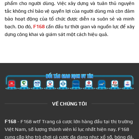
phẩm cho người dùng. Việc xây dựng và tuân thủ nguyên
tắc không chỉ bảo vệ quyền lợi của người dùng mà còn đảm
bảo hoạt động của tổ chức được diễn ra suôn sẻ và minh
bạch. Do đó,
F168
cần đầu tư thời gian và nguồn lực để xây
dựng công khai và giám sát một cách hiệu quả.
VỀ CHÚNG TÔI
F168
- F168 wtf Trang cá cược lớn hàng đầu tại thị trường
Việt Nam, số lượng thành viên kỉ lục nhất hiện nay. F168
cung cấp kho trò chơi cá cược đa dạng như: xổ số, bóng đá,