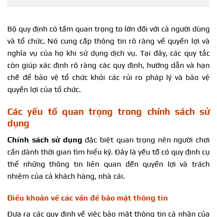
Bộ quy định có tầm quan trọng to lớn đối với cả người dùng
và tổ chức. Nó cung cấp thông tin rõ ràng về quyền lợi và
nghĩa vụ của họ khi sử dụng dịch vụ. Tại đây, các quy tắc
còn giúp xác định rõ ràng các quy định, hướng dẫn và hạn
chế để bảo vệ tổ chức khỏi các rủi ro pháp lý và bảo vệ
quyền lợi của tổ chức.
Các yếu tố quan trọng trong chính sách sử
dụng
Chính sách sử dụng
đặc biệt quan trọng nên người chơi
cần dành thời gian tìm hiểu kỹ. Đây là yếu tố có quy định cụ
thể những thông tin liên quan đến quyền lợi và trách
nhiệm của cả khách hàng, nhà cái.
Điều khoản về các vấn đề bảo mật thông tin
Đưa ra các quy định về việc bảo mật thông tin cá nhân của