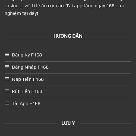
casino,... với tỉ lệ ăn cực cao. Tải app tặng ngay 168k trải
nghiệm tại đây!
HƯỚNG DẪN
Đăng Ký F168
Đăng Nhập F168
Nạp Tiền F168
Rút Tiền F168
Tải App F168
LƯU Ý