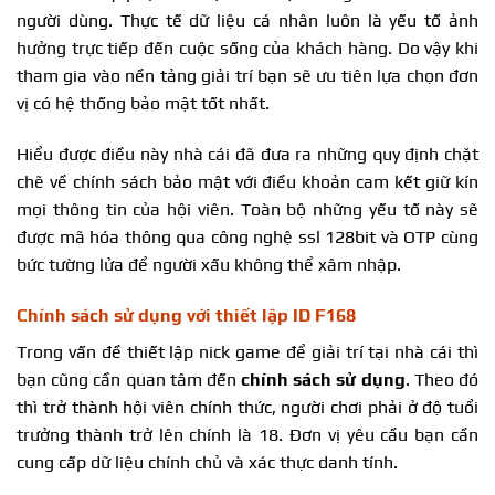
người dùng. Thực tế dữ liệu cá nhân luôn là yếu tố ảnh
hưởng trực tiếp đến cuộc sống của khách hàng. Do vậy khi
tham gia vào nền tảng giải trí bạn sẽ ưu tiên lựa chọn đơn
vị có hệ thống bảo mật tốt nhất.
Hiểu được điều này nhà cái đã đưa ra những quy định chặt
chẽ về chính sách bảo mật với điều khoản cam kết giữ kín
mọi thông tin của hội viên. Toàn bộ những yếu tố này sẽ
được mã hóa thông qua công nghệ ssl 128bit và OTP cùng
bức tường lửa để người xấu không thể xâm nhập.
Chính sách sử dụng với thiết lập ID F168
Trong vấn đề thiết lập nick game để giải trí tại nhà cái thì
bạn cũng cần quan tâm đến
chính sách sử dụng
. Theo đó
thì trở thành hội viên chính thức, người chơi phải ở độ tuổi
trưởng thành trở lên chính là 18. Đơn vị yêu cầu bạn cần
cung cấp dữ liệu chính chủ và xác thực danh tính.