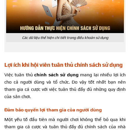
Các dữ liệu thể hiện chi tiết trong điều khoản sử dụng
Lợi ích khi hội viên tuân thủ chính sách sử dụng
Việc tuân thủ
chính sách sử dụng
mang lại nhiều lợi ích
cho cả người dùng và tổ chức. Do vậy tốt nhất bạn nên
tham gia cá cược với việc tuân thủ đầy đủ những quy định
của sân chơi.
Đảm bảo quyền lợi tham gia của người dùng
Một yếu tố đầu tiên mà người chơi không thể bỏ qua khi
tham gia cá cược và tuân thủ đầy đủ chính sách của nhà