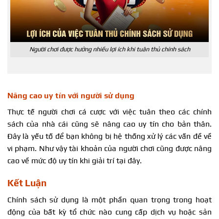
Người chơi được hưởng nhiều lợi ích khi tuân thủ chính sách
Nâng cao uy tín với người sử dụng
Thực tế người chơi cá cược với việc tuân theo các chính
sách của nhà cái cũng sẽ nâng cao uy tín cho bản thân.
Đây là yếu tố để bạn không bị hệ thống xử lý các vấn đề về
vi phạm. Như vậy tài khoản của người chơi cũng được nâng
cao về mức độ uy tín khi giải trí tại đây.
Kết Luận
Chính sách sử dụng là một phần quan trọng trong hoạt
động của bất kỳ tổ chức nào cung cấp dịch vụ hoặc sản