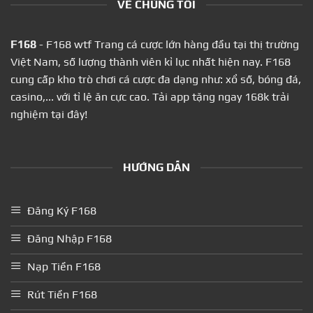
VỀ CHÚNG TÔI
F168
- F168 wtf Trang cá cược lớn hàng đầu tại thị trường
Việt Nam, số lượng thành viên kỉ lục nhất hiện nay. F168
cung cấp kho trò chơi cá cược đa dạng như: xổ số, bóng đá,
casino,... với tỉ lệ ăn cực cao. Tải app tặng ngay 168k trải
nghiệm tại đây!
HƯỚNG DẪN
Đăng Ký F168
Đăng Nhập F168
Nạp Tiền F168
Rút Tiền F168